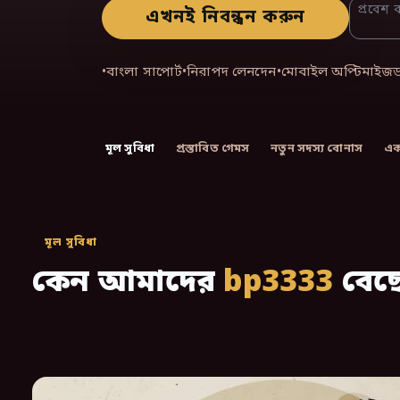
প্রবেশ
এখনই নিবন্ধন করুন
•
বাংলা সাপোর্ট
•
নিরাপদ লেনদেন
•
মোবাইল অপ্টিমাইজ
মূল সুবিধা
প্রস্তাবিত গেমস
নতুন সদস্য বোনাস
এক
মূল সুবিধা
কেন আমাদের
bp3333
বেছে