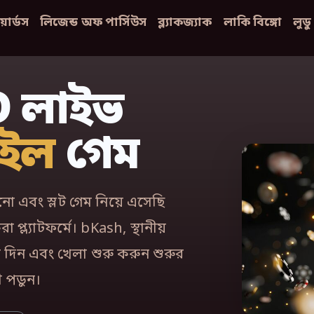
়ার্ডস
লিজেন্ড অফ পার্সিউস
ব্ল্যাকজ্যাক
লাকি বিঙ্গো
লুড
D লাইভ
াইল
গেম
ো এবং স্লট গেম নিয়ে এসেছি
্ল্যাটফর্মে। bKash, স্থানীয়
মা দিন এবং খেলা শুরু করুন শুরুর
 পড়ুন।