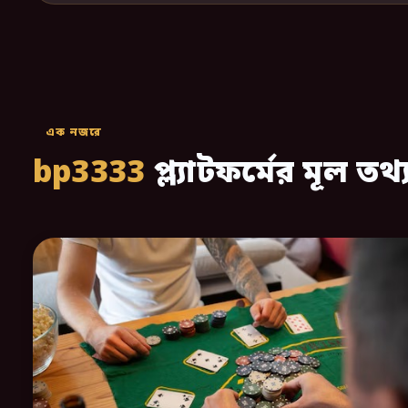
এক নজরে
bp3333
প্ল্যাটফর্মের মূল তথ্