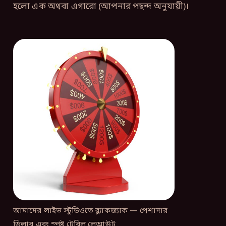
হলো এক অথবা এগারো (আপনার পছন্দ অনুযায়ী)।
আমাদের লাইভ স্টুডিওতে ব্ল্যাকজ্যাক — পেশাদার
ডিলার এবং স্পষ্ট টেবিল লেআউট