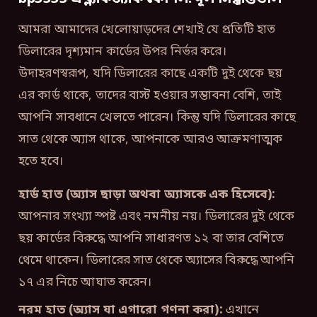
আমরা আমাদের খেলোয়াড়দের শেখাই যে প্রতিটি হাত
ডিলারের দৃশ্যমান কার্ডের উপর নির্ভর করে।
উদাহরণস্বরূপ, যদি ডিলারের কাছে একটি দুই থেকে ছয়
এর কার্ড থাকে, তাদের বাস্ট হওয়ার সম্ভাবনা বেশি, তাই
আপনি সাবধানে খেলতে পারেন। কিন্তু যদি ডিলারের কাছে
সাত থেকে অ্যাস থাকে, আপনাকে আরও আক্রমণাত্মক
হতে হবে।
হার্ড হাত (অ্যাস ছাড়া অথবা অ্যাসকে এক হিসেবে):
আপনার সংখ্যা স্পষ্ট এবং নমনীয় নয়। ডিলারের দুই থেকে
ছয় কার্ডের বিরুদ্ধে আপনি সাধারণত ১২ বা তার বেশিতে
থেমে থাকেন। ডিলারের সাত থেকে অ্যাসের বিরুদ্ধে আপনি
১৭ এর নিচে আঘাত করেন।
নরম হাত (অ্যাস যা এগারো গণনা করা):
এখানে