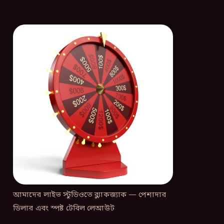
আমাদের লাইভ স্টুডিওতে ব্ল্যাকজ্যাক — পেশাদার
ডিলার এবং স্পষ্ট টেবিল লেআউট