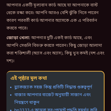
আপনার একটি মূল্যবান কার্ড আছে যা আপনাকে বাস্ট
থেকে রক্ষা করে। আপনি আরও বেশি ঝুঁকি নিতে পারেন
কারণ পরবর্তী কার্ড আপনার অ্যাসকে এক এ পরিবর্তন
করতে পারে।
জোড়া খেলা:
আপনার দুটি একই কার্ড আছে, এবং
আপনি সেগুলি বিভক্ত করতে পারেন। কিছু জোড়া আলাদা
করা শক্তিশালী (অ্যাস এবং অ্যাস), কিছু খুব কমই (দশ এবং
দশ)।
এই পৃষ্ঠার মূল কথা
ব্ল্যাকজ্যাক সহজ কিন্তু প্রতিটি সিদ্ধান্ত গুরুত্বপূর্ণ
বাজার আপনার বাজেট অনুযায়ী সাজান এবং
নিয়ন্ত্রণে থাকুন
bp3333 এ আমরা সব পেমেন্ট পদ্ধতি সমর্থন করি