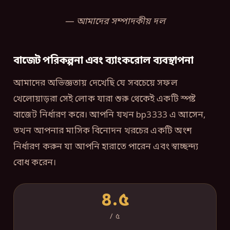
আমাদের সম্পাদকীয় দল
বাজেট পরিকল্পনা এবং ব্যাংকরোল ব্যবস্থাপনা
আমাদের অভিজ্ঞতায় দেখেছি যে সবচেয়ে সফল
খেলোয়াড়রা সেই লোক যারা শুরু থেকেই একটি স্পষ্ট
বাজেট নির্ধারণ করে। আপনি যখন bp3333 এ আসেন,
তখন আপনার মাসিক বিনোদন খরচের একটি অংশ
নির্ধারণ করুন যা আপনি হারাতে পারেন এবং স্বাচ্ছন্দ্য
বোধ করেন।
৪.৫
/ ৫