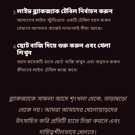
লাইভ ব্ল্যাকজ্যাক টেবিল নির্বাচন করুন
আমাদের লাইভ স্টুডিওতে একটি টেবিল চয়ন করুন
যেখানে আপনার বাজেট মানানসই সীমা আছে।
ছোট বাজি দিয়ে শুরু করুন এবং খেলা
শিখুন
প্রথম কয়েকটি হাতে ছোট বাজি রাখুন এবং অনুভব করুন
কীভাবে লাইভ টেবিল কাজ করে।
ব্ল্যাকজ্যাকে সাফল্য আসে শৃংখলা থেকে, তাড়াহুড়ো
থেকে নয়। আমরা আমাদের খেলোয়াড়দের
উৎসাহিত করি প্রতিটি হাতে চিন্তা করতে এবং
দায়িত্বশীলভাবে খেলতে।