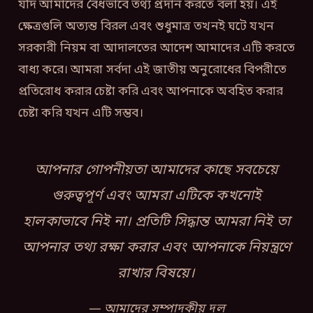
যদি আমাদের বৈধভাবে তথ্য প্রদান করতে বলা হয়। এই
ক্ষেত্রগুলি অত্যন্ত বিরল এবং শুধুমাত্র তখনই ঘটে যখন
সরকারী নিয়ম বা আদালতের আদেশ আমাদের এটি করতে
বাধ্য করে। আমরা সর্বদা এই জাতীয় অনুরোধের বিপরীতে
প্রতিরোধ করার চেষ্টা করি এবং আপনাকে অবহিত করার
চেষ্টা করি যখন এটি সম্ভব।
আপনার গোপনীয়তা আমাদের কাছে সবচেয়ে
গুরুত্বপূর্ণ এবং আমরা এটিকে কখনোই
হালকাভাবে নিই না। প্রতিটি সিদ্ধান্ত আমরা নিই তা
আপনার তথ্য রক্ষা করার এবং আপনাকে নিয়ন্ত্রণে
রাখার বিষয়ে।
আমাদের সম্পাদকীয় দল