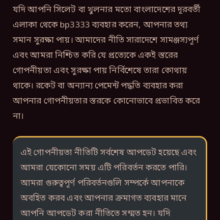
যদি আপনি সিলেট বা খুলনার মতো বাংলাদেশের দূরবর্তী
এলাকা থেকে bp3333 ব্যবহার করেন, আপনার তথ্য
সমান সুরক্ষা পায়। আমাদের নীতি সারাদেশে সামঞ্জস্যপূর্ণ
এবং আমরা নিশ্চিত করি যে প্রত্যেকে একই স্তরের
গোপনীয়তা এবং সুরক্ষা পায় নির্বিশেষে তারা কোথায়
থাকে। রকেট বা অন্যান্য পেমেন্ট পদ্ধতি ব্যবহার করা
আপনার গোপনীয়তার স্তরকে কোনোভাবে প্রভাবিত করে
না।
এই গোপনীয়তা নীতিটি সর্বশেষ আপডেট হয়েছে এবং
আমরা যেকোনো সময় এটি পরিবর্তন করতে পারি।
আমরা গুরুত্বপূর্ণ পরিবর্তনগুলি সম্পর্কে আপনাকে
অবহিত করব এবং আপনার ক্রমাগত ব্যবহার মানে
আপনি আপডেট করা নীতিতে সম্মত হন। যদি