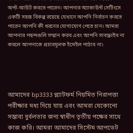
অপ্ট-আউট করতে পারেন। আপনার অ্যাকাউন্ট সেটিংসে
একটি সহজ বিকল্প রয়েছে যেখানে আপনি নির্বাচন করতে
পারেন আপনি কী ধরনের যোগাযোগ পেতে চান। আমরা
আপনার পছন্দগুলি সম্মান করব এবং আপনি সাবস্ক্রাইব না
করলে আপনাকে প্রচারমূলক ইমেইল পাঠাব না।
আমাদের bp3333 প্ল্যাটফর্ম নিয়মিত নিরাপত্তা
পরীক্ষার মধ্য দিয়ে যায় এবং আমরা যেকোনো
সম্ভাব্য দুর্বলতার জন্য স্বাধীন তৃতীয় পক্ষের সাথে
কাজ করি। আমরা আমাদের সিস্টেম আপডেট