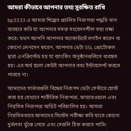
আমরা কীভাবে আপনার তথ্য সুরক্ষিত রাখি
bp3333 এ আমরা শিল্পের প্রচলিত নিরাপত্তা পদ্ধতি মান
ব্যবহার করি যা আপনার সমস্ত সংবেদনশীল তথ্য রক্ষা
করে। যখন আপনি আপনার অ্যাকাউন্টে লগইন করেন বা
কোনো লেনদেন করেন, আপনার ডেটা SSL প্রোটোকল
দ্বারা এনক্রিপ্টেড হয় যা ব্যাংকিং অনুষ্ঠানগুলিতে ব্যবহৃত
হয়। এর অর্থ হলো কেউই আপনার তথ্য ইন্টারসেপ্ট করতে
পারবে না।
আমাদের সার্ভারগুলি বিশ্বের নিরাপদ ডেটা সেন্টারে হোস্ট
করা হয় যেখানে শারীরিক নিরাপত্তা, ফায়ারওয়াল এবং
নিয়মিত নিরাপত্তা অডিট পরিচালিত হয়। আমরা
নিয়মিতভাবে আমাদের সিস্টেম পরীক্ষা করি যাতে কোনো
দুর্বলতা খুঁজে পেতে এবং সেগুলি ঠিক করতে পারি।