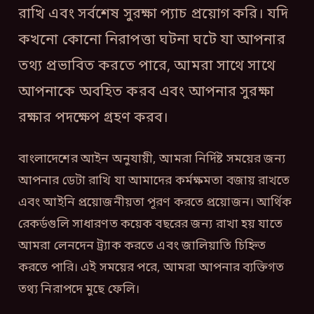
রাখি এবং সর্বশেষ সুরক্ষা প্যাচ প্রয়োগ করি। যদি
কখনো কোনো নিরাপত্তা ঘটনা ঘটে যা আপনার
তথ্য প্রভাবিত করতে পারে, আমরা সাথে সাথে
আপনাকে অবহিত করব এবং আপনার সুরক্ষা
রক্ষার পদক্ষেপ গ্রহণ করব।
বাংলাদেশের আইন অনুযায়ী, আমরা নির্দিষ্ট সময়ের জন্য
আপনার ডেটা রাখি যা আমাদের কর্মক্ষমতা বজায় রাখতে
এবং আইনি প্রয়োজনীয়তা পূরণ করতে প্রয়োজন। আর্থিক
রেকর্ডগুলি সাধারণত কয়েক বছরের জন্য রাখা হয় যাতে
আমরা লেনদেন ট্র্যাক করতে এবং জালিয়াতি চিহ্নিত
করতে পারি। এই সময়ের পরে, আমরা আপনার ব্যক্তিগত
তথ্য নিরাপদে মুছে ফেলি।