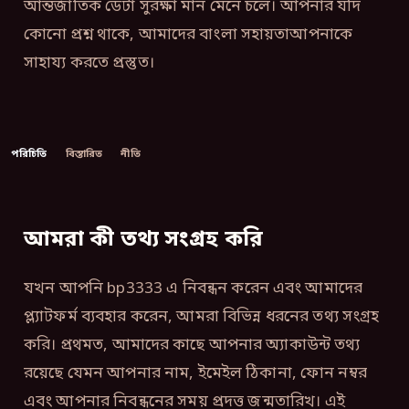
আন্তর্জাতিক ডেটা সুরক্ষা মান মেনে চলে। আপনার যদি
কোনো প্রশ্ন থাকে, আমাদের বাংলা সহায়তাআপনাকে
সাহায্য করতে প্রস্তুত।
পরিচিতি
বিস্তারিত
নীতি
আমরা কী তথ্য সংগ্রহ করি
যখন আপনি bp3333 এ নিবন্ধন করেন এবং আমাদের
প্ল্যাটফর্ম ব্যবহার করেন, আমরা বিভিন্ন ধরনের তথ্য সংগ্রহ
করি। প্রথমত, আমাদের কাছে আপনার অ্যাকাউন্ট তথ্য
রয়েছে যেমন আপনার নাম, ইমেইল ঠিকানা, ফোন নম্বর
এবং আপনার নিবন্ধনের সময় প্রদত্ত জন্মতারিখ। এই