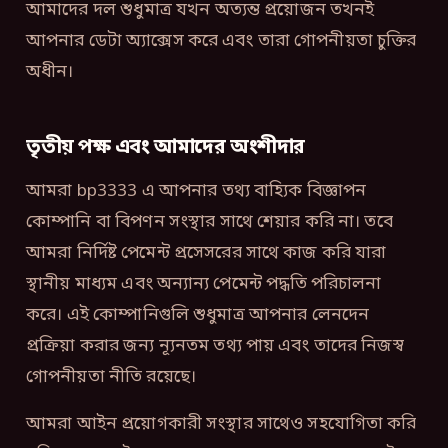
আমাদের দল শুধুমাত্র যখন অত্যন্ত প্রয়োজন তখনই
আপনার ডেটা অ্যাক্সেস করে এবং তারা গোপনীয়তা চুক্তির
অধীন।
তৃতীয় পক্ষ এবং আমাদের অংশীদার
আমরা bp3333 এ আপনার তথ্য বাহ্যিক বিজ্ঞাপন
কোম্পানি বা বিপণন সংস্থার সাথে শেয়ার করি না। তবে
আমরা নির্দিষ্ট পেমেন্ট প্রসেসরের সাথে কাজ করি যারা
স্থানীয় মাধ্যম এবং অন্যান্য পেমেন্ট পদ্ধতি পরিচালনা
করে। এই কোম্পানিগুলি শুধুমাত্র আপনার লেনদেন
প্রক্রিয়া করার জন্য ন্যূনতম তথ্য পায় এবং তাদের নিজস্ব
গোপনীয়তা নীতি রয়েছে।
আমরা আইন প্রয়োগকারী সংস্থার সাথেও সহযোগিতা করি